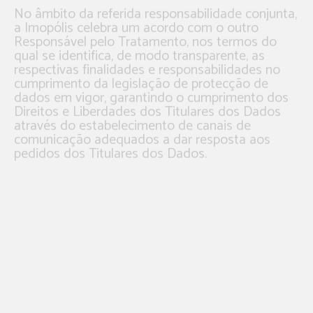
a Imopólis celebra um acordo com o outro
Responsável pelo Tratamento, nos termos do
qual se identifica, de modo transparente, as
respectivas finalidades e responsabilidades no
cumprimento da legislação de protecção de
dados em vigor, garantindo o cumprimento dos
Direitos e Liberdades dos Titulares dos Dados
através do estabelecimento de canais de
comunicação adequados a dar resposta aos
pedidos dos Titulares dos Dados.
Independentemente da relação existente entre
os Destinatários de Dados pessoais, a Imopólis
define, através de contrato formal e escrito, a
delimitação das obrigações em matéria de
Dados Pessoais, a finalidade específica ou os
propósitos pelos quais estão envolvidos e o
entendimento de que eles procedem às
operações de tratamento dos dados em
conformidade com o Legislação Portuguesa de
Proteção de Dados.