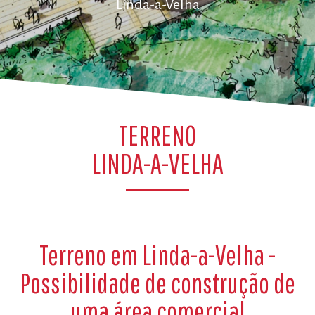
Linda-a-Velha
TERRENO
LINDA-A-VELHA
Terreno em Linda-a-Velha -
Possibilidade de construção de
uma área comercial