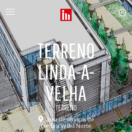
EN
TERRENO
LINDA-A-
VELHA
TERRENO
área de serviços de
Linda a Velha Norte